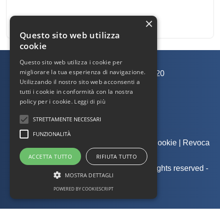
×
Questo sito web utilizza
cookie
Questo sito web utilizza i cookie per
migliorare la tua esperienza di navigazione.
Aste RE Latina
-
Via Ufente, 20
Utilizzando il nostro sito web acconsenti a
04100
-
Latina
tutti i cookie in conformità con la nostra
Cell.: +39 3392218874
policy per i cookie.
Leggi di più
Email:
latina@astere.it
STRETTAMENTE NECESSARI
FUNZIONALITÀ
Admin
|
Informativa Privacy
|
Informativa Cookie
|
Revoca
Consensi
ACCETTA TUTTO
RIFIUTA TUTTO
© Copyright 2026 - Aste RE Latina - All Rights reserved -
MOSTRA DETTAGLI
Part. IVA 15734841008
POWERED BY COOKIESCRIPT
.